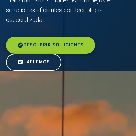
Transformamos procesos complejos en
soluciones eficientes con tecnología
especializada.
explore
DESCUBRIR SOLUCIONES
chat
HABLEMOS